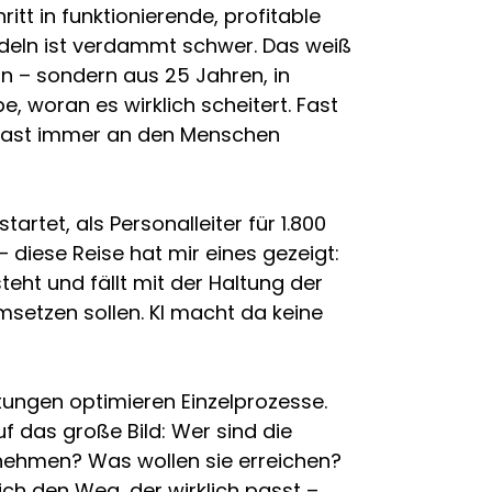
itt in funktionierende, profitable
deln ist verdammt schwer. Das weiß
rn – sondern aus 25 Jahren, in
e, woran es wirklich scheitert. Fast
. Fast immer an den Menschen
tartet, als Personalleiter für 1.800
diese Reise hat mir eines gezeigt:
eht und fällt mit der Haltung der
msetzen sollen. KI macht da keine
tungen optimieren Einzelprozesse.
f das große Bild: Wer sind die
ehmen? Was wollen sie erreichen?
ich den Weg, der wirklich passt –