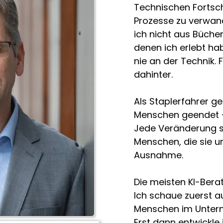
Technischen Fortschr
Prozesse zu verwan
ich nicht aus Büche
denen ich erlebt hab
nie an der Technik
dahinter.
Als Staplerfahrer ges
Menschen geendet – 
Jede Veränderung st
Menschen, die sie u
Ausnahme.
Die meisten KI-Bera
Ich schaue zuerst au
Menschen im Untern
Erst dann entwickle 