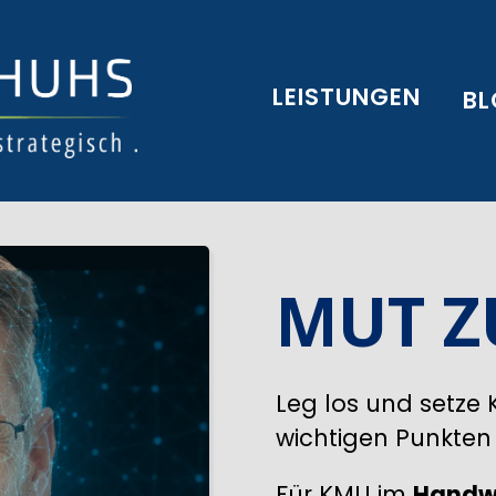
LEISTUNGEN
B
MUT Z
Leg los und setze 
wichtigen Punkten
Für KMU im
Handwe