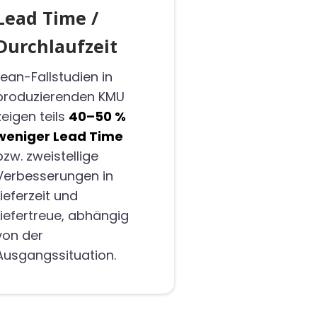
Lead Time /
Durchlaufzeit
Lean-Fallstudien in
produzierenden KMU
zeigen teils
40–50 %
weniger Lead Time
bzw. zweistellige
Verbesserungen in
Lieferzeit und
Liefertreue, abhängig
von der
Ausgangssituation.