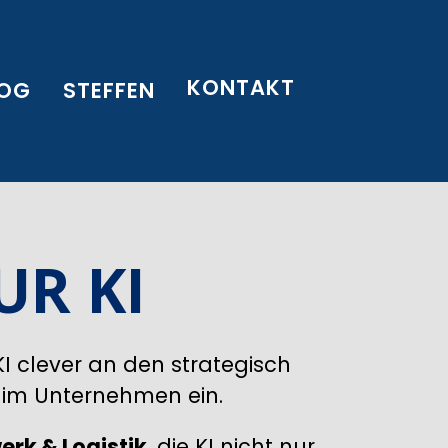
KONTAKT
LOG
STEFFEN
UR KI
KI clever an den strategisch
 im Unternehmen ein.
rk & Logistik
, die KI nicht nur