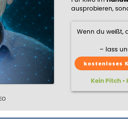
ausprobieren, sond
Wenn du weißt, d
– lass un
kostenloses K
Kein Pitch •
EO